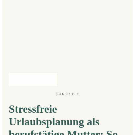
Tweet
0
Share
0
Share
0
AUGUST 8
Stressfreie
Urlaubsplanung als
berufstätige Mutter: So