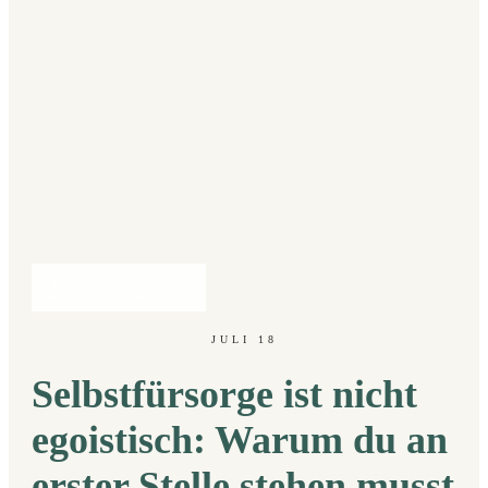
Tweet
0
Share
0
Share
0
JULI 18
Selbstfürsorge ist nicht
egoistisch: Warum du an
erster Stelle stehen musst