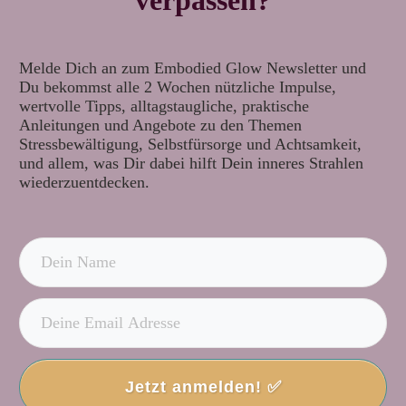
Melde Dich an zum Embodied Glow Newsletter und
Du bekommst alle 2 Wochen nützliche Impulse,
wertvolle Tipps, alltagstaugliche, praktische
Anleitungen und Angebote zu den Themen
Stressbewältigung, Selbstfürsorge und Achtsamkeit,
und allem, was Dir dabei hilft Dein inneres Strahlen
wiederzuentdecken.
Jetzt anmelden! ✅