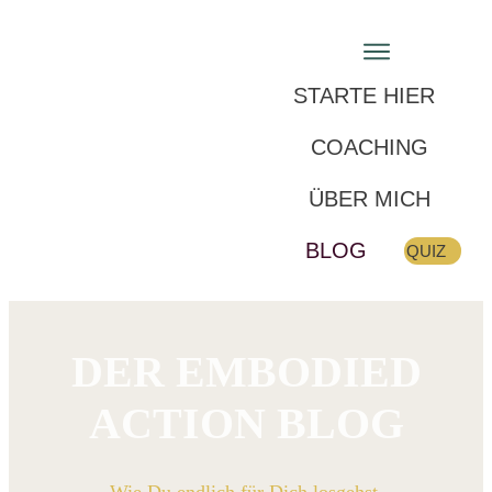
STARTE HIER
COACHING
ÜBER MICH
BLOG
QUIZ
DER EMBODIED
ACTION
BLOG
Wie Du endlich für Dich losgehst.